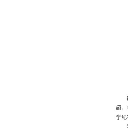
绍，
学纪