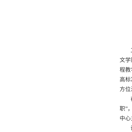
文学
程教
高标
方位
职”
中心