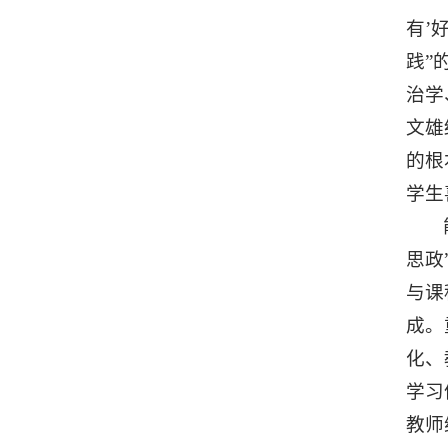
有’
践”
治学
文雄
的根
学生
思政
与课
成。
化、
学习
教师